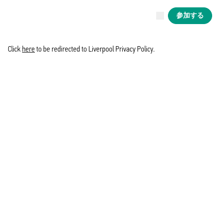
現在ライブ中
参加する
Now live
Liverpool
Click
here
to be redirected to Liverpool Privacy Policy.