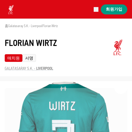
진행 중
회원가입
Now live
Liverpool
홈
Galatasaray S.K. - Liverpool
Florian Wirtz
FLORIAN WIRTZ
매치원
서명
GALATASARAY S.K.
-
LIVERPOOL