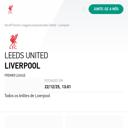
Agora ao vivo
JUNTE-SE A NÓS
Now live
Liverpool
Início
Premier League
Liverpool
Leeds United - Liverpool
LEEDS UNITED
LIVERPOOL
PREMIER LEAGUE
FECHADO EM
22/12/25, 13:01
Todos os leilões de Liverpool