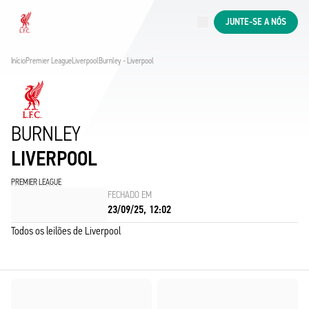
Agora ao vivo
JUNTE-SE A NÓS
Now live
Liverpool
Início
Premier League
Liverpool
Burnley - Liverpool
BURNLEY
LIVERPOOL
PREMIER LEAGUE
FECHADO EM
23/09/25, 12:02
Todos os leilões de Liverpool