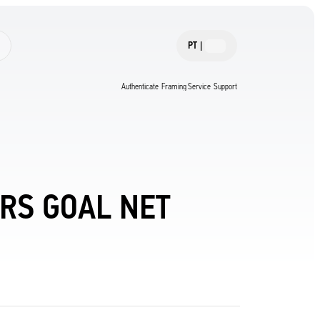
PT
|
Authenticate
Framing Service
Support
RS GOAL NET