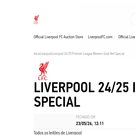
Agora ao vivo
Now live
Liverpool
Official Liverpool FC Auction Store
LiverpoolFC.com
Official Li
Início
Liverpool
Liverpool 24/25 Premier League Winners Goal Net Special
LIVERPOOL 24/25
SPECIAL
FECHADO EM
23/05/26, 12:11
Todos os leilões de Liverpool