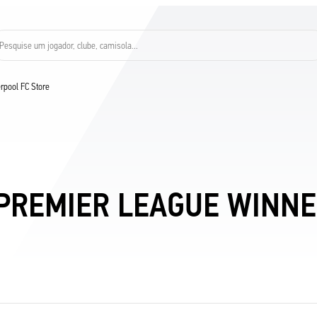
Pesquise um jogador, clube, camisola...
verpool FC Store
 PREMIER LEAGUE WINNE