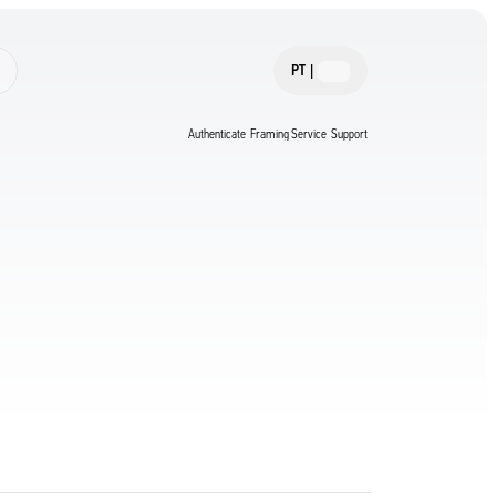
PT
|
Authenticate
Framing Service
Support