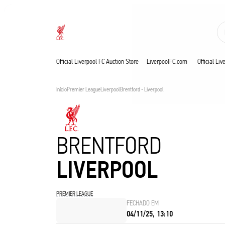
Agora ao vivo
Now live
Liverpool
Official Liverpool FC Auction Store
LiverpoolFC.com
Official Li
Início
Premier League
Liverpool
Brentford - Liverpool
BRENTFORD
LIVERPOOL
PREMIER LEAGUE
FECHADO EM
04/11/25, 13:10