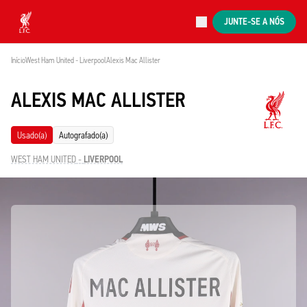
Agora ao vivo
JUNTE-SE A NÓS
Now live
Liverpool
Início
West Ham United - Liverpool
Alexis Mac Allister
ALEXIS MAC ALLISTER
Usado(a)
Autografado(a)
WEST HAM UNITED
-
LIVERPOOL