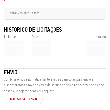
TERMINADO,
09/12/25, 13:02
HISTÓRICO DE LICITAÇÕES
Licitador
Data
Licitação
ENVIO
Combinaremos automaticamente até três camisolas para envio e
dispensaremos a taxa de envio da segunda e terceira encomenda elegível,
desde que sejam pagas em conjunto.
MAIS SOBRE O ENVIO