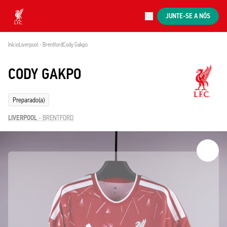
Agora ao vivo
JUNTE-SE A NÓS
Now live
Liverpool
Início
Liverpool - Brentford
Cody Gakpo
CODY GAKPO
Preparado(a)
LIVERPOOL
-
BRENTFORD