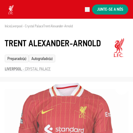
Agora ao vivo
JUNTE-SE A NÓS
Now live
Liverpool
Início
Liverpool - Crystal Palace
Trent Alexander-Arnold 
TRENT ALEXANDER-ARNOLD
Preparado(a)
Autografado(a)
LIVERPOOL
-
CRYSTAL PALACE