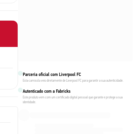
Parceria oficial com Liverpool FC
Esta camisola veio diretamente de Liverpool FC para garantir a sua autenticidade.
Autenticado com a Fabricks
Este produto vem com um certificado digital pessoal que garante e protege a sua
identidade.