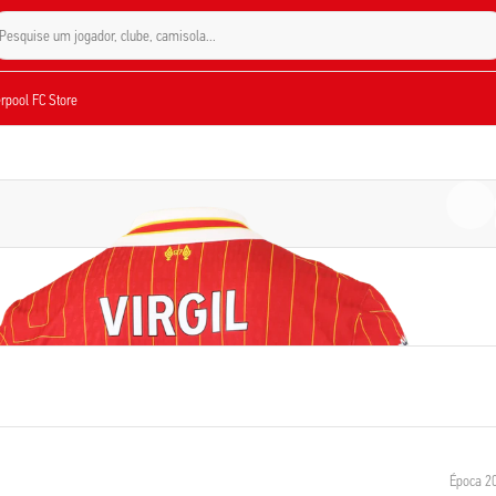
Pesquise um jogador, clube, camisola...
verpool FC Store
Época 2