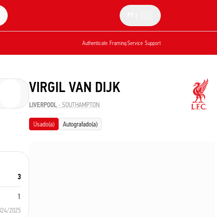
PT
|
Authenticate
Framing Service
Support
VIRGIL VAN DIJK
LIVERPOOL
-
SOUTHAMPTON
Usado(a)
Autografado(a)
3
1
024/2025