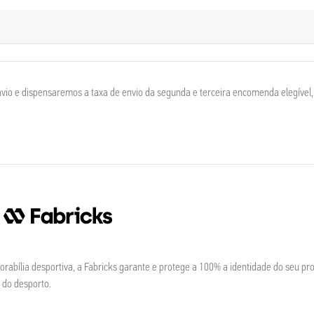
io e dispensaremos a taxa de envio da segunda e terceira encomenda elegível
abília desportiva, a Fabricks garante e protege a 100% a identidade do seu pro
 do desporto.