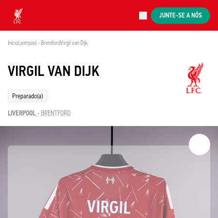
Agora ao vivo
JUNTE-SE A NÓS
Now live
Liverpool
Início
Liverpool - Brentford
Virgil van Dijk
VIRGIL VAN DIJK
Preparado(a)
LIVERPOOL
-
BRENTFORD