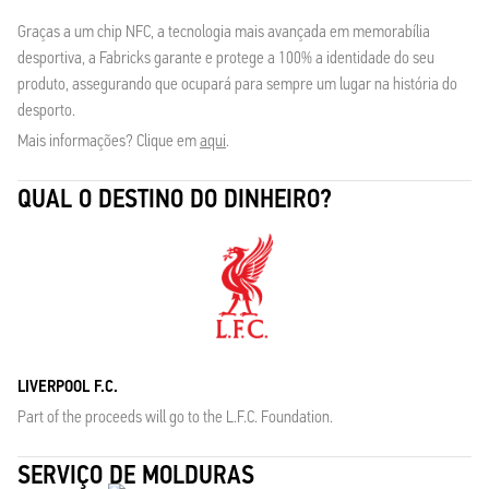
Graças a um chip NFC, a tecnologia mais avançada em memorabília
desportiva, a Fabricks garante e protege a 100% a identidade do seu
produto, assegurando que ocupará para sempre um lugar na história do
desporto.
Mais informações? Clique em
aqui
.
QUAL O DESTINO DO DINHEIRO?
LIVERPOOL F.C.
Part of the proceeds will go to the L.F.C. Foundation.
SERVIÇO DE MOLDURAS