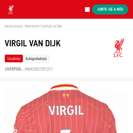
Agora ao vivo
JUNTE-SE A NÓS
Now live
Liverpool
Início
Liverpool - Manchester City
Virgil van Dijk
VIRGIL VAN DIJK
Usado(a)
Autografado(a)
LIVERPOOL
-
MANCHESTER CITY