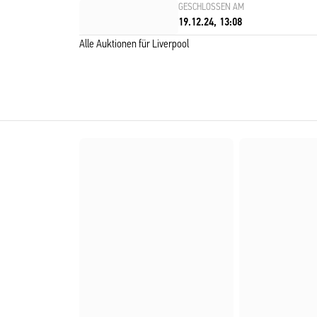
GESCHLOSSEN AM
19.12.24, 13:08
Alle Auktionen für Liverpool