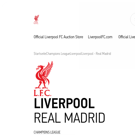
Jetzt live
Now live
Liverpool
Official Liverpool FC Auction Store
LiverpoolFC.com
Official Li
Startseite
Champions League
Liverpool
Liverpool - Real Madrid
LIVERPOOL
REAL MADRID
CHAMPIONS LEAGUE