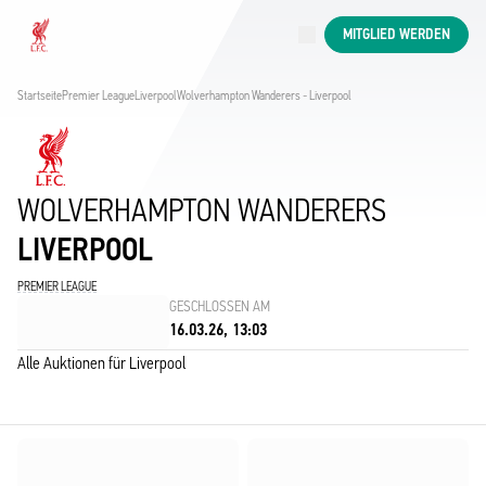
Jetzt live
MITGLIED WERDEN
Now live
Liverpool
Startseite
Premier League
Liverpool
Wolverhampton Wanderers - Liverpool
WOLVERHAMPTON WANDERERS
LIVERPOOL
PREMIER LEAGUE
GESCHLOSSEN AM
16.03.26, 13:03
Alle Auktionen für Liverpool