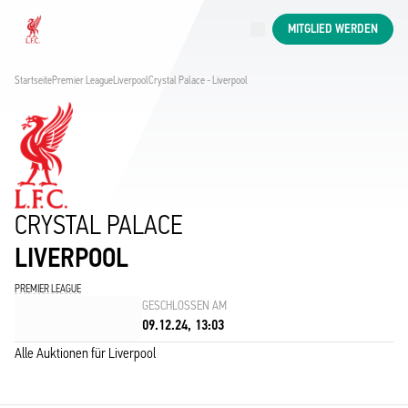
Jetzt live
MITGLIED WERDEN
Now live
Liverpool
Startseite
Premier League
Liverpool
Crystal Palace - Liverpool
CRYSTAL PALACE
LIVERPOOL
PREMIER LEAGUE
GESCHLOSSEN AM
09.12.24, 13:03
Alle Auktionen für Liverpool