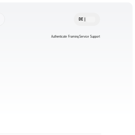
DE
|
Authenticate
Framing Service
Support