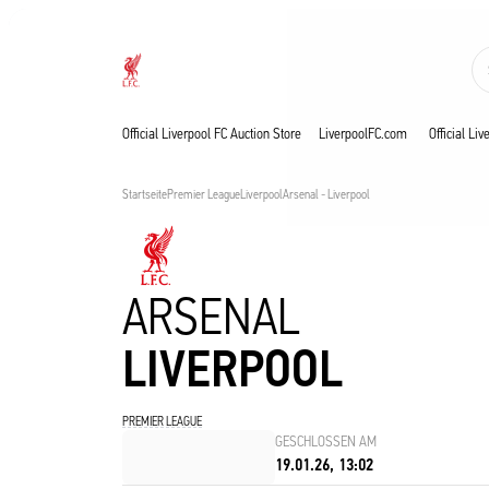
Jetzt live
Now live
Liverpool
Official Liverpool FC Auction Store
LiverpoolFC.com
Official Li
Startseite
Premier League
Liverpool
Arsenal - Liverpool
ARSENAL
LIVERPOOL
PREMIER LEAGUE
GESCHLOSSEN AM
19.01.26, 13:02