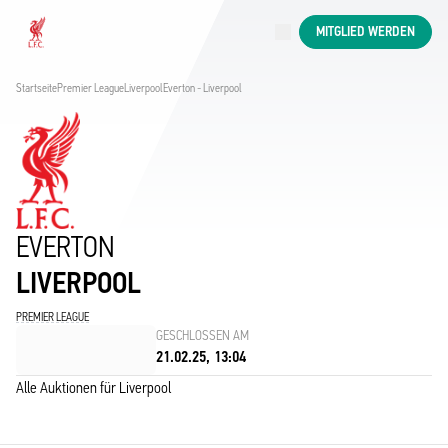
Jetzt live
MITGLIED WERDEN
Now live
Liverpool
Startseite
Premier League
Liverpool
Everton - Liverpool
EVERTON
LIVERPOOL
PREMIER LEAGUE
GESCHLOSSEN AM
21.02.25, 13:04
Alle Auktionen für Liverpool