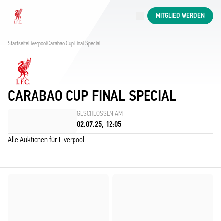
Jetzt live
MITGLIED WERDEN
Now live
Liverpool
Startseite
Liverpool
Carabao Cup Final Special
CARABAO CUP FINAL SPECIAL
GESCHLOSSEN AM
02.07.25, 12:05
Alle Auktionen für Liverpool