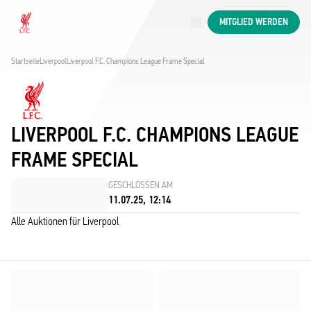
Jetzt live
MITGLIED WERDEN
Now live
Liverpool
Startseite
Liverpool
Liverpool F.C. Champions League Frame Special
LIVERPOOL F.C. CHAMPIONS LEAGUE
FRAME SPECIAL
GESCHLOSSEN AM
11.07.25, 12:14
Alle Auktionen für Liverpool