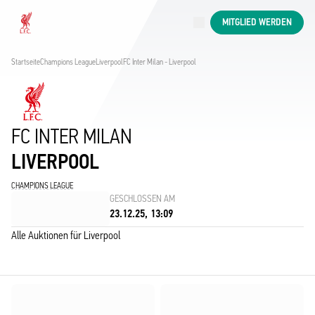
Jetzt live
MITGLIED WERDEN
Now live
Liverpool
Startseite
Champions League
Liverpool
FC Inter Milan - Liverpool
FC INTER MILAN
LIVERPOOL
CHAMPIONS LEAGUE
GESCHLOSSEN AM
23.12.25, 13:09
Alle Auktionen für Liverpool