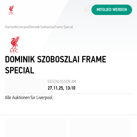
Jetzt live
MITGLIED WERDEN
Now live
Liverpool
Startseite
Liverpool
Dominik Szoboszlai Frame Special
DOMINIK SZOBOSZLAI FRAME
SPECIAL
GESCHLOSSEN AM
27.11.25, 13:10
Alle Auktionen für Liverpool