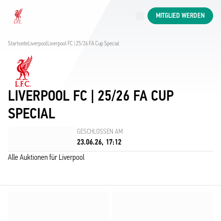
Jetzt live
MITGLIED WERDEN
Now live
Liverpool
Startseite
Liverpool
Liverpool FC | 25/26 FA Cup Special
LIVERPOOL FC | 25/26 FA CUP
SPECIAL
GESCHLOSSEN AM
23.06.26, 17:12
Alle Auktionen für Liverpool