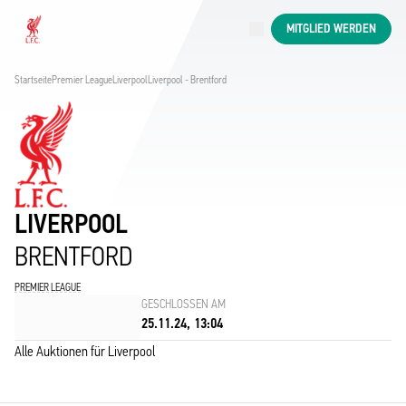
Jetzt live
MITGLIED WERDEN
Now live
Liverpool
Startseite
Premier League
Liverpool
Liverpool - Brentford
LIVERPOOL
BRENTFORD
PREMIER LEAGUE
GESCHLOSSEN AM
25.11.24, 13:04
Alle Auktionen für Liverpool