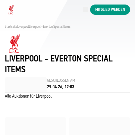
Jetzt live
MITGLIED WERDEN
Now live
Liverpool
Startseite
Liverpool
Liverpool - Everton Special Items
LIVERPOOL - EVERTON SPECIAL
ITEMS
GESCHLOSSEN AM
29.04.26, 12:03
Alle Auktionen für Liverpool