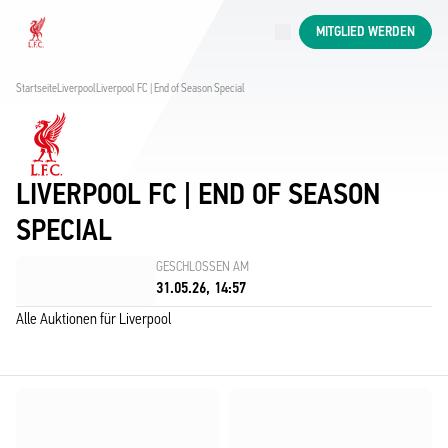
Jetzt live
MITGLIED WERDEN
Now live
Liverpool
Startseite
Liverpool
Liverpool FC | End of Season Special
LIVERPOOL FC | END OF SEASON
SPECIAL
GESCHLOSSEN AM
31.05.26, 14:57
Alle Auktionen für Liverpool