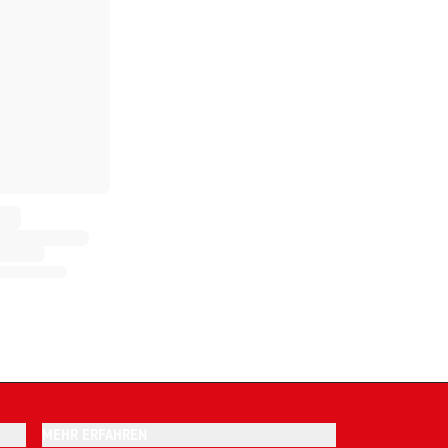
MEHR ERFAHREN