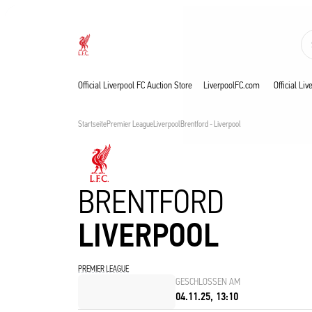
Jetzt live
Now live
Liverpool
Official Liverpool FC Auction Store
LiverpoolFC.com
Official Li
Startseite
Premier League
Liverpool
Brentford - Liverpool
BRENTFORD
LIVERPOOL
PREMIER LEAGUE
GESCHLOSSEN AM
04.11.25, 13:10