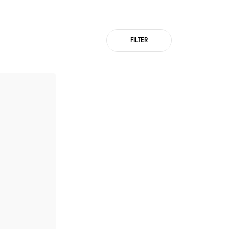
FILTER