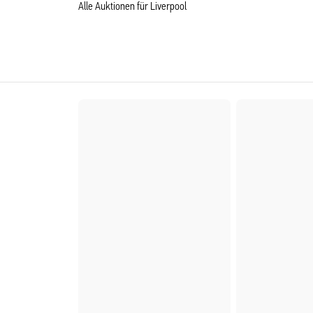
Alle Auktionen für Liverpool