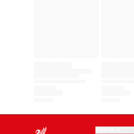
LIVERPOOL FC