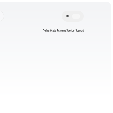
DE
|
Authenticate
Framing Service
Support