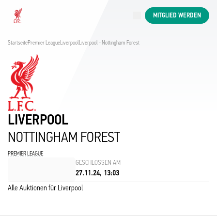
Jetzt live
MITGLIED WERDEN
Now live
Liverpool
Startseite
Premier League
Liverpool
Liverpool - Nottingham Forest
LIVERPOOL
NOTTINGHAM FOREST
PREMIER LEAGUE
GESCHLOSSEN AM
27.11.24, 13:03
Alle Auktionen für Liverpool