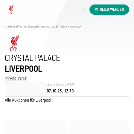
Jetzt live
MITGLIED WERDEN
Now live
Liverpool
Startseite
Premier League
Liverpool
Crystal Palace - Liverpool
CRYSTAL PALACE
LIVERPOOL
PREMIER LEAGUE
GESCHLOSSEN AM
07.10.25, 12:10
Alle Auktionen für Liverpool