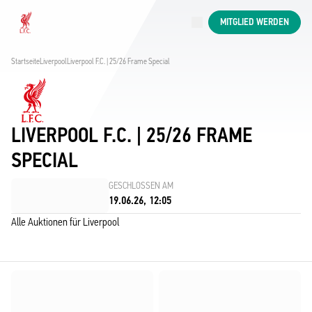
Jetzt live
MITGLIED WERDEN
Now live
Liverpool
Startseite
Liverpool
Liverpool F.C. | 25/26 Frame Special
LIVERPOOL F.C. | 25/26 FRAME
SPECIAL
GESCHLOSSEN AM
19.06.26, 12:05
Alle Auktionen für Liverpool