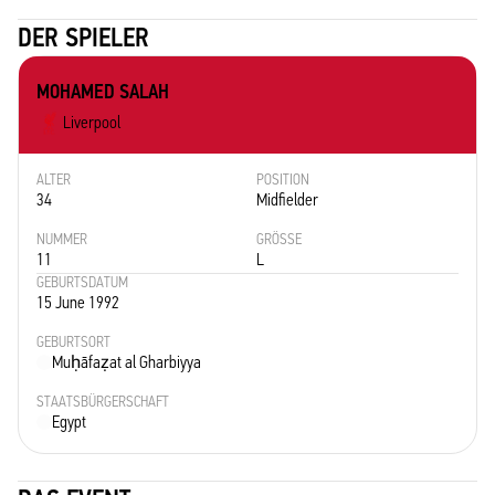
DER SPIELER
MOHAMED SALAH
Liverpool
ALTER
POSITION
34
Midfielder
NUMMER
GRÖSSE
11
L
GEBURTSDATUM
15 June 1992
GEBURTSORT
Muḥāfaẓat al Gharbiyya
STAATSBÜRGERSCHAFT
Egypt