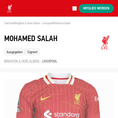
Jetzt live
MITGLIED WERDEN
Now live
Liverpool
Startseite
Brighton & Hove Albion - Liverpool
Mohamed Salah 
MOHAMED SALAH
Ausgegeben
Signiert
BRIGHTON & HOVE ALBION
-
LIVERPOOL