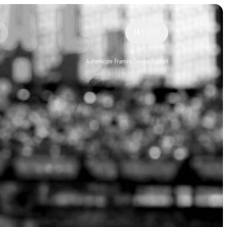
JA
|
Authenticate
Framing Service
Support