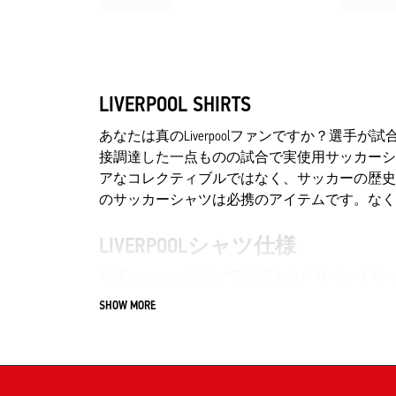
LIVERPOOL SHIRTS
あなたは真のLiverpoolファンですか？選手が試
接調達した一点ものの試合で実使用サッカーシ
アなコレクティブルではなく、サッカーの歴史
のサッカーシャツは必携のアイテムです。なく
LIVERPOOLシャツ仕様
当店のLiverpool試合で実使用されたサイ
100％本物 ― 公式試合で着用
SHOW MORE
プレミアム選手用バージョン
証明書付属
ご注意：これらのシャツは試合中に着用された
ます！