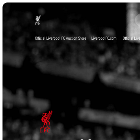
現在ライブ中
Now live
Liverpool
Official Liverpool FC Auction Store
LiverpoolFC.com
Official Li