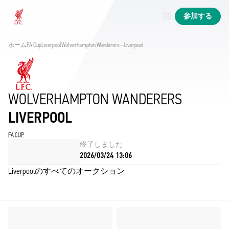
現在ライブ中
参加する
Now live
Liverpool
ホーム
FA Cup
Liverpool
Wolverhampton Wanderers - Liverpool
WOLVERHAMPTON WANDERERS
LIVERPOOL
FA CUP
終了しました
2026/03/24 13:06
Liverpoolのすべてのオークション