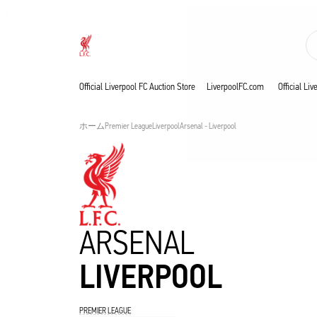
現在ライブ中
Now live
Liverpool
Official Liverpool FC Auction Store
LiverpoolFC.com
Official Li
ホーム
Premier League
Liverpool
Arsenal - Liverpool
ARSENAL
LIVERPOOL
PREMIER LEAGUE