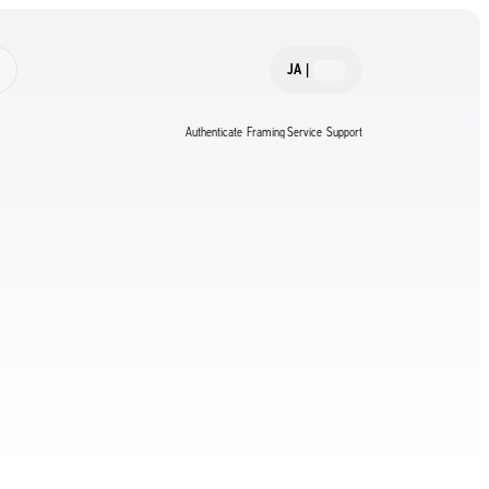
JA
|
Authenticate
Framing Service
Support