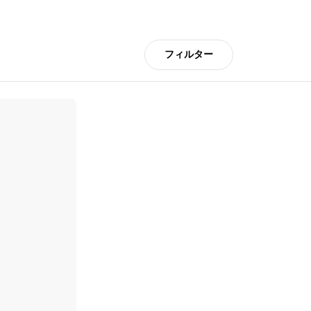
フィルター