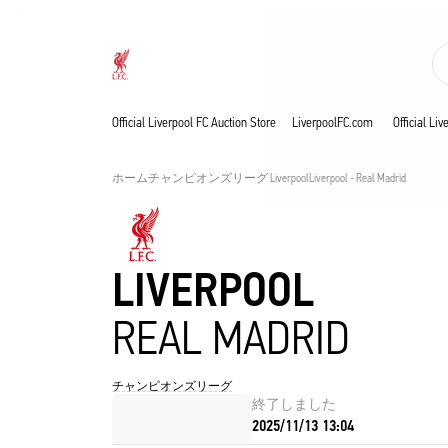
現在ライブ中
Now live
Liverpool
Official Liverpool FC Auction Store
LiverpoolFC.com
Official Li
ホーム
チャンピオンズリーグ 
Liverpool
Liverpool - Real Madrid
LIVERPOOL
REAL MADRID
チャンピオンズリーグ
終了しました
2025/11/13 13:04