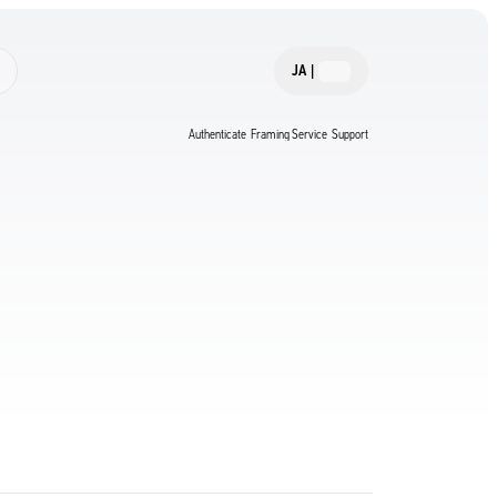
JA
|
Authenticate
Framing Service
Support