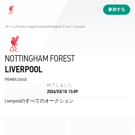
現在ライブ中
参加する
Now live
Liverpool
ホーム
Premier League
Liverpool
Nottingham Forest - Liverpool
NOTTINGHAM FOREST
LIVERPOOL
PREMIER LEAGUE
終了しました
2026/03/10 13:09
Liverpoolのすべてのオークション