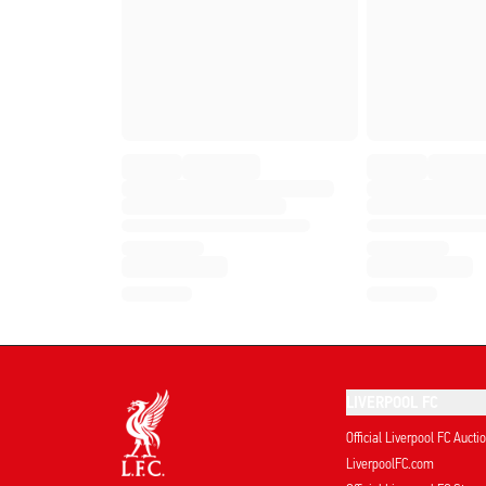
LIVERPOOL FC
Official Liverpool FC Aucti
LiverpoolFC.com