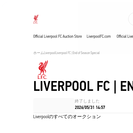
現在ライブ中
Now live
Liverpool
Official Liverpool FC Auction Store
LiverpoolFC.com
Official Li
ホーム
Liverpool
Liverpool FC | End of Season Special
LIVERPOOL FC | E
終了しました
2026/05/31 14:57
Liverpoolのすべてのオークション