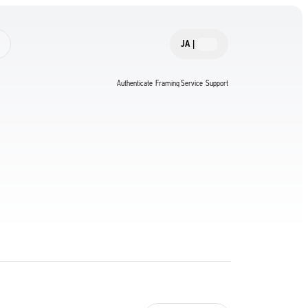
JA
|
Authenticate
Framing Service
Support