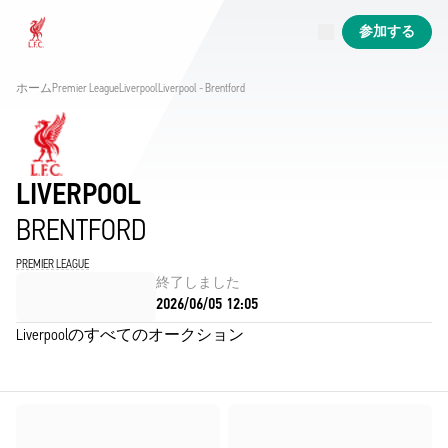
現在ライブ中
参加する
Now live
Liverpool
ホーム
Premier League
Liverpool
Liverpool - Brentford
LIVERPOOL
BRENTFORD
PREMIER LEAGUE
終了しました
2026/06/05 12:05
Liverpoolのすべてのオークション