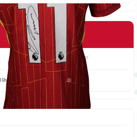
番号
サイズ
11
L
国籍
l Gharbiyya
Egypt