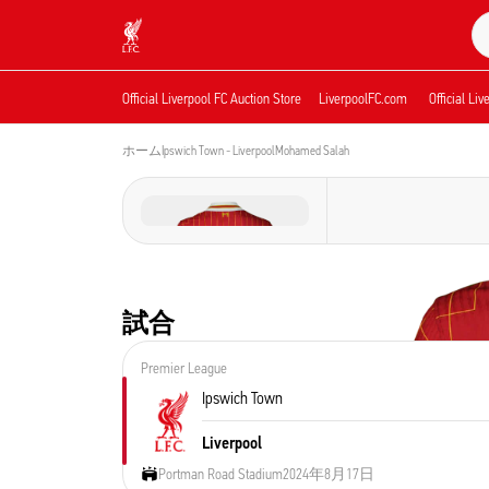
現在ライブ中
Now live
Liverpool
Official Liverpool FC Auction Store
LiverpoolFC.com
Official Li
ホーム
Ipswich Town - Liverpool
Mohamed Salah 
試合
Premier League
Ipswich Town
Liverpool
Portman Road Stadium
2024年8月17日