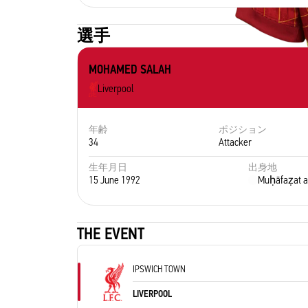
選手
MOHAMED SALAH
Liverpool
年齢
ポジション
34
Attacker
生年月日
出身地
15 June 1992
Muḥāfaẓat a
THE EVENT
IPSWICH TOWN
LIVERPOOL