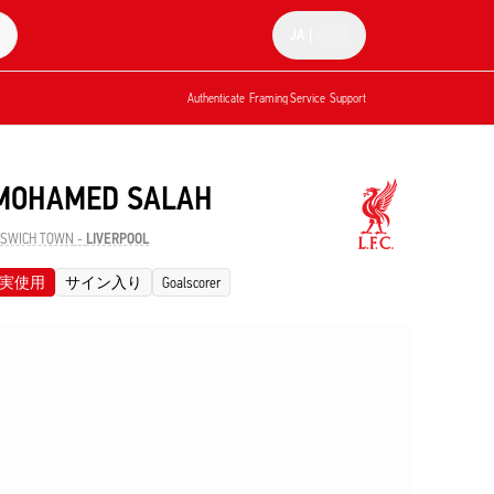
JA
|
Authenticate
Framing Service
Support
MOHAMED SALAH
PSWICH TOWN
-
LIVERPOOL
実使用
サイン入り
Goalscorer