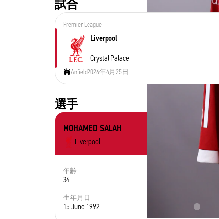
試合
Premier League
Liverpool
Crystal Palace
Anfield
2026年4月25日
選手
MOHAMED SALAH
Liverpool
年齢
ポジション
34
Midfielder
生年月日
出身地
15 June 1992
Egypt