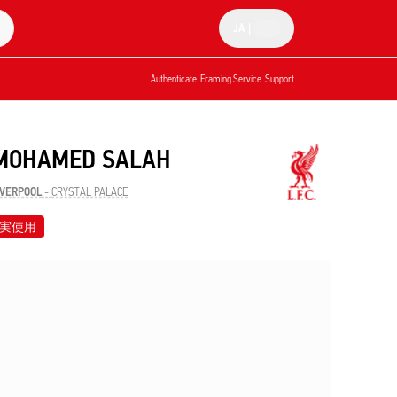
JA
|
Authenticate
Framing Service
Support
MOHAMED SALAH
IVERPOOL
-
CRYSTAL PALACE
実使用