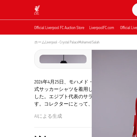
現在ライブ中
Now live
Liverpool
Official Liverpool FC Auction Store
LiverpoolFC.com
Official Li
ホーム
Liverpool - Crystal Palace
Mohamed Salah 
2026年4月25日、モハメド・サラーはクリス
式サッカーシャツを着用しました。アンフィー
した。エジプト代表のサラーが試合で実使用したこ
す。コレクターにとって、サラーの2025/20
AIによる生成