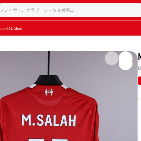
プレイヤー、クラブ、シャツを検索…
verpool FC Store
L
タル・パレスとのプレミアリーグ戦で、このリヴァプールFCの公
ルドで開催されたこの試合は、3-1でレッズの勝利に終わりま
のLサイズのアイテムは、Fabricksによって完全に認証済で
26年シーズンの貴重な一品となります。