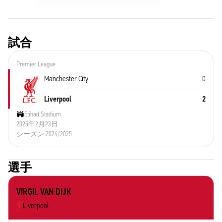
試合
Premier League
Manchester City
0
Liverpool
2
Etihad Stadium
2025年2月23日
シーズン 2024/2025
選手
VIRGIL VAN DIJK
Liverpool