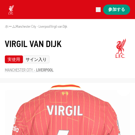
現在ライブ中
参加する
Now live
Liverpool
ホーム
Manchester City - Liverpool
Virgil van Dijk
VIRGIL VAN DIJK
実使用
サイン入り
MANCHESTER CITY
-
LIVERPOOL