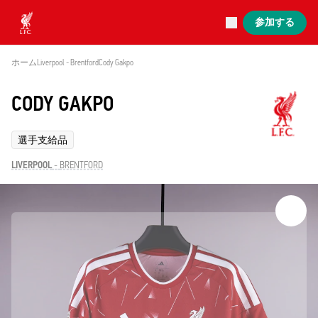
現在ライブ中
参加する
Now live
Liverpool
ホーム
Liverpool - Brentford
Cody Gakpo
CODY GAKPO
選手支給品
LIVERPOOL
-
BRENTFORD