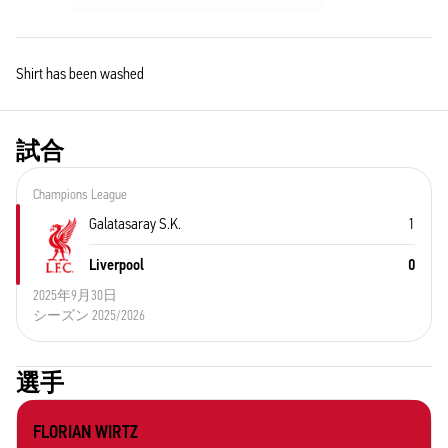
Shirt has been washed
試合
Champions League
Galatasaray S.K.
1
Liverpool
0
2025年9月30日
シーズン 2025/2026
選手
FLORIAN WIRTZ