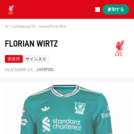
現在ライブ中
参加する
Now live
Liverpool
ホーム
Galatasaray S.K. - Liverpool
Florian Wirtz
FLORIAN WIRTZ
実使用
サイン入り
GALATASARAY S.K.
-
LIVERPOOL